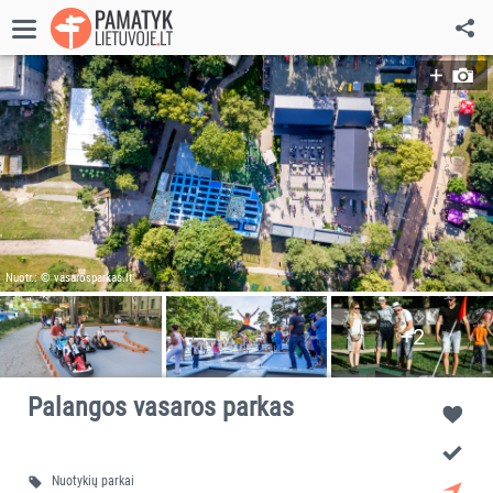
Nuotr.: © vasarosparkas.lt
+2
Palangos vasaros parkas
Nuotykių parkai