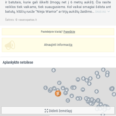
ir batutais, kurie gali iškelti žmogų net į 6 metrų aukštį. Čia rasite
veiklos tiek vaikams, tiek suaugusiems. Kol vaikai smagiai šėlsta ant
batutų, klūčių ruože “Ninja Warrior” ar trijų aukštų žaidimo...
DAUGIAU
Šaltinis: © vasarosparkas.lt
Pastebėjote klaidą?
Praneškite
Atnaujinti informaciją
Aplankykite netoliese
Didinti žemėlapį