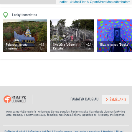
Leaflet
|
© MapTiler
© OpenStreetMap contributors
Lankytinos vietos
Palangos kurorto
~0.1
Skulptūra "Jūratė ir
~0.1
Iliuzijų namas "Eureka"
muziejus
km
Kastytis"
km
PAMATYK DAUGIAU
ŽEMĖLAPIS
www.pamatykLietuvoje.lt - kelionių po Lietuvą portalas, kuriame rasite išsamiausią Lietuvos lankytinų
vietų, pramogų ir turizmo paslaugų žemėlapį, maršrutus, kelionių įspūdžius bei keliautojų atsiliepimus.
Pažintiniai takai
Apžvalgos bokštai
Gatvės menas
Kulinarinis paveldas
Muziejai
Pilys