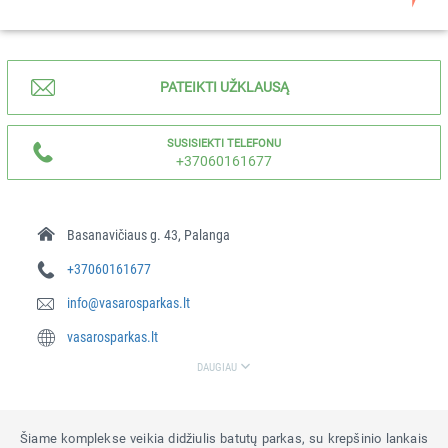
PATEIKTI UŽKLAUSĄ
SUSISIEKTI TELEFONU
+37060161677
Basanavičiaus g. 43, Palanga
+37060161677
info@vasarosparkas.lt
vasarosparkas.lt
DAUGIAU
Šiame komplekse veikia didžiulis batutų parkas, su krepšinio lankais