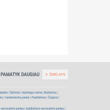
Pivašiūnų Švč. 
~4.4
~4.7
Pivašiūnų amatų centras
Ėmimo į dangų 
km
km
PAMATYK DAUGIAU
ŽEMĖLAPIS
bjektai
Šaltiniai
Apžvalgos vietos
Bažnyčios
tės
Vandenlenčių parkai
Paplūdimiai
Žirgynai
 nacionalinis parkas
Aukštaitijos nacionalinis parkas