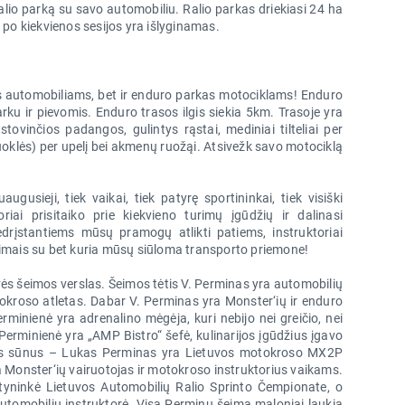
 ralio parką su savo automobiliu. Ralio parkas driekiasi 24 ha
 po kiekvienos sesijos yra išlyginamas.
as automobiliams, bet ir enduro parkas motociklams! Enduro
parku ir pievomis. Enduro trasos ilgis siekia 5km. Trasoje yra
 stovinčios padangos, gulintys rąstai, mediniai tilteliai per
oklės) per upelį bei akmenų ruožąi. Atsivežk savo motociklą
ugusieji, tiek vaikai, tiek patyrę sportininkai, tiek visiški
iai prisitaiko prie kiekvieno turimų įgūdžių ir dalinasi
edrįstantiems mūsų pramogų atlikti patiems, instruktoriai
nimais su bet kuria mūsų siūloma transporto priemone!
ės šeimos verslas. Šeimos tėtis V. Perminas yra automobilių
okroso atletas. Dabar V. Perminas yra Monster‘ių ir enduro
minienė yra adrenalino mėgėja, kuri nebijo nei greičio, nei
erminienė yra „AMP Bistro“ šefė, kulinarijos įgūdžius įgavo
eimos sūnus – Lukas Perminas yra Lietuvos motokroso MX2P
 Monster‘ių vairuotojas ir motokroso instruktorius vaikams.
tyninkė Lietuvos Automobilių Ralio Sprinto Čempionate, o
utomobilių instruktorė. Visa Perminų šeima maloniai laukia