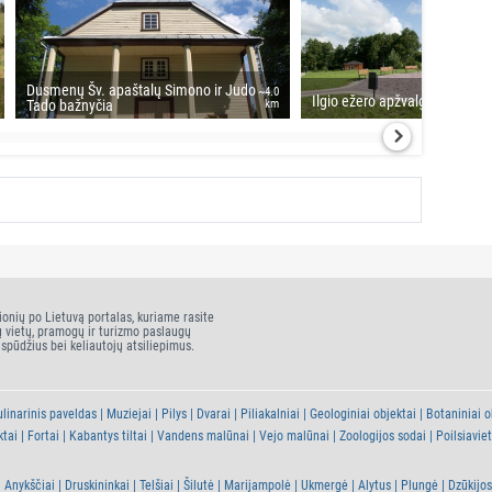
Dusmenų Šv. apaštalų Simono ir Judo
~4.0
Ilgio ežero apžvalgos aikštelė
Tado bažnyčia
km
ionių po Lietuvą portalas, kuriame rasite
ų vietų, pramogų ir turizmo paslaugų
įspūdžius bei keliautojų atsiliepimus.
linarinis paveldas
Muziejai
Pilys
Dvarai
Piliakalniai
Geologiniai objektai
Botaniniai o
ktai
Fortai
Kabantys tiltai
Vandens malūnai
Vejo malūnai
Zoologijos sodai
Poilsiavie
Anykščiai
Druskininkai
Telšiai
Šilutė
Marijampolė
Ukmergė
Alytus
Plungė
Dzūkijos