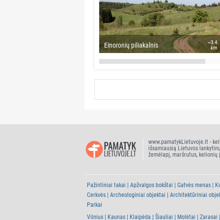
~3.4
Einoronių piliakalnis
km
www.pamatykLietuvoje.lt - kel
išsamiausią Lietuvos lankytin
žemėlapį, maršrutus, kelionių 
Pažintiniai takai
Apžvalgos bokštai
Gatvės menas
Ku
Cerkvės
Archeologiniai objektai
Architektūriniai obje
Parkai
Vilnius
Kaunas
Klaipėda
Šiauliai
Molėtai
Zarasai