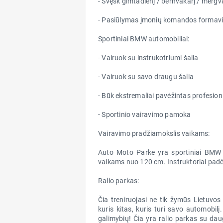
- Švęsk gimtadienį / bernvakarį / mergv
- Pasiūlymas įmonių komandos formavim
Sportiniai BMW automobiliai:
- Vairuok su instrukotriumi šalia
- Vairuok su savo draugu šalia
- Būk ekstremaliai pavėžintas profesion
- Sportinio vairavimo pamoka
Vairavimo pradžiamokslis vaikams:
Auto Moto Parke yra sportiniai BMW 
vaikams nuo 120 cm. Instruktoriai padės
Ralio parkas:
Čia treniruojasi ne tik žymūs Lietuvos 
kuris kitas, kuris turi savo automobil
galimybių! Čia yra ralio parkas su daug