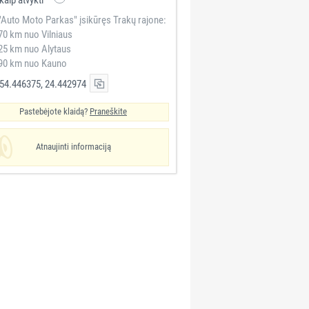
"Auto Moto Parkas" įsikūręs Trakų rajone:
70 km nuo Vilniaus
25 km nuo Alytaus
90 km nuo Kauno
54.446375, 24.442974
Pastebėjote klaidą?
Praneškite
Atnaujinti informaciją