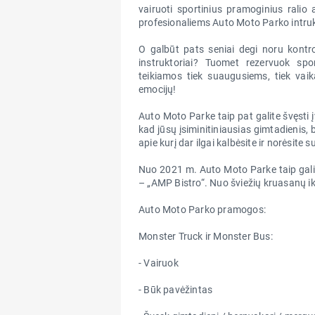
vairuoti sportinius pramoginius ralio
profesionaliems Auto Moto Parko intruk
O galbūt pats seniai degi noru kontro
instruktoriai? Tuomet rezervuok s
teikiamos tiek suaugusiems, tiek vaik
emocijų!
Auto Moto Parke taip pat galite švęsti
kad jūsų įsiminitiniausias gimtadienis,
apie kurį dar ilgai kalbėsite ir norėsite su
Nuo 2021 m. Auto Moto Parke taip galite
– „AMP Bistro“. Nuo šviežių kruasanų i
Auto Moto Parko pramogos:
Monster Truck ir Monster Bus:
- Vairuok
- Būk pavėžintas