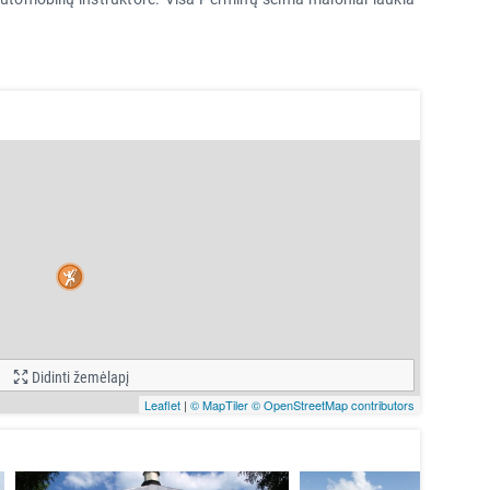
Didinti žemėlapį
Leaflet
|
© MapTiler
© OpenStreetMap contributors