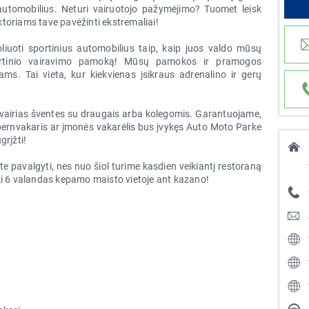
 automobilius. Neturi vairuotojo pažymėjimo? Tuomet leisk
toriams tave pavėžinti ekstremaliai!
liuoti sportinius automobilius taip, kaip juos valdo mūsų
portinio vairavimo pamoką! Mūsų pamokos ir pramogos
ams. Tai vieta, kur kiekvienas įsikraus adrenalino ir gerų
 įvairias šventes su draugais arba kolegomis. Garantuojame,
 bernvakaris ar įmonės vakarėlis bus įvykęs Auto Moto Parke
grįžti!
 pavalgyti, nes nuo šiol turime kasdien veikiantį restoraną
ki 6 valandas kepamo maisto vietoje ant kazano!