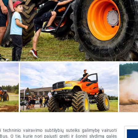
 techninio vairavimo subtilybių suteiks galimybę vairuoti
s. O tie, kurie nori pajusti greitį ir šoninį slydimą galės