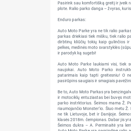
Pasirink sau komfortišką greitį ir įveik
plote. Ralio parko danga – žvyras, kuris
Enduro parkas:
Auto Moto Parke yra ne tik ralio park
parkas driekiasi tiek mišku, tiek ralio 
dirbtinų kliūčių tokių kaip gulinčios ir
pelkes, medinės moto svarstyklės (sūpu
ir parodyk ką sugebi!
Auto Moto Parke laukiami visi, tiek sua
naujokai. Auto Moto Parko instruktor
patarimais kaip tapti greitesniu! O n
pasirūpins saugiais ir smagiais pavėži
Be to, Auto Moto Parkas yra benzingalv
ir motociklų entuziastas bei buvęs mot
parko instrktorius. Šeimos mama Ž. Per
riaumojančio Monster‘io. Šiuo metu Ž. P
ne tik Lietuvoje, bet ir Danijoje. Š
klasės 2018m. čempionas. Dabar jis yra
Šeimos dukra – A. Perminaitė yra len
Auto Moto Parke yra pagrindinė ralio a