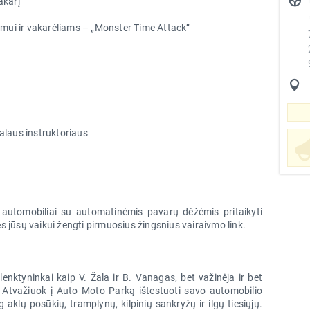
akarį
ui ir vakarėliams – „Monster Time Attack“
alaus instruktoriaus
automobiliai su automatinėmis pavarų dėžėmis pritaikyti
 jūsų vaikui žengti pirmuosius žingsnius vairaivmo link.
lenktyninkai kaip V. Žala ir B. Vanagas, bet važinėja ir bet
į. Atvažiuok į Auto Moto Parką ištestuoti savo automobilio
 aklų posūkių, tramplynų, kilpinių sankryžų ir ilgų tiesiųjų.