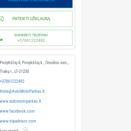
PATEIKTI UŽKLAUSĄ
SUSISIEKTI TELEFONU
+37061222492
Ponykščių 8, Ponykščių k., Onuškio sen.,
Trakų r., LT-21230
+37061222492
Aiste@AutoMotoParkas.lt
www.automotoparkas.lt
www.facebook.com
www.tripadvisor.com
kaip atvykti