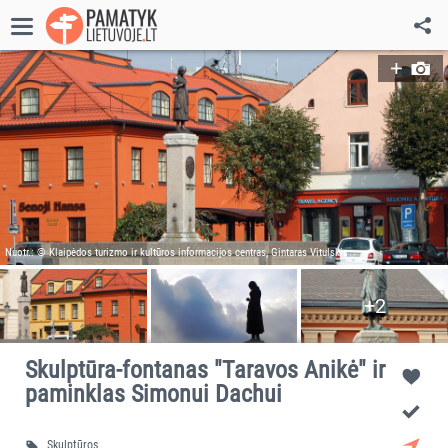
Nuotr.: © Klaipėdos turizmo ir kultūros informacijos centras, Gintaras Vitulskis
+2
Skulptūra-fontanas "Taravos Anikė" ir
paminklas Simonui Dachui
Skulptūros