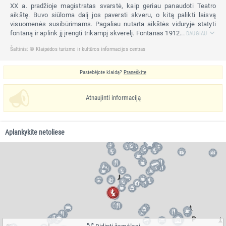
XX a. pradžioje magistratas svarstė, kaip geriau panaudoti Teatro
aikštę. Buvo siūloma dalį jos paversti skveru, o kitą palikti laisvą
visuomenės susibūrimams. Pagaliau nutarta aikštės viduryje statyti
fontaną ir aplink jį įrengti trikampį skverelį. Fontanas 1912...
DAUGIAU
Šaltinis: © Klaipėdos turizmo ir kultūros informacijos centras
Pastebėjote klaidą?
Praneškite
Atnaujinti informaciją
Aplankykite netoliese