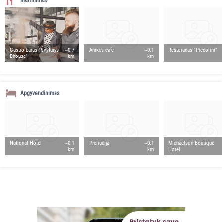
Maitinimas
Gastro baras "Švyturys
~0.7
Anikės cafe
~0.1
Restoranas "Piccolini"
Bhouse"
km
km
Apgyvendinimas
National Hotel
~0.1
Preliudija
~0.1
Michaelson Boutique
km
km
Hotel