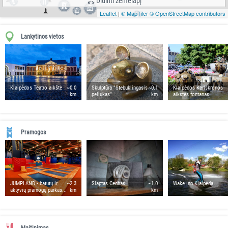
Didinti žemėlapį
Leaflet
|
© MapTiler
© OpenStreetMap contributors
Lankytinos vietos
Klaipėdos Teatro aikštė
~0.0
Skulptūra "Stebuklingasis
~0.1
Klaipėdos Karlskronos
km
peliukas"
km
aikštės fontanas
Pramogos
JUMPLAND - batutų ir
~2.3
Slaptas Cechas
~1.0
Wake Inn Klaipėda
aktyvių pramogų parkas...
km
km