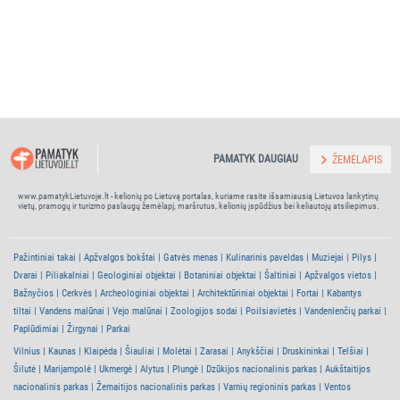
PAMATYK DAUGIAU
ŽEMĖLAPIS
www.pamatykLietuvoje.lt - kelionių po Lietuvą portalas, kuriame rasite išsamiausią Lietuvos lankytinų
vietų, pramogų ir turizmo paslaugų žemėlapį, maršrutus, kelionių įspūdžius bei keliautojų atsiliepimus.
Pažintiniai takai
Apžvalgos bokštai
Gatvės menas
Kulinarinis paveldas
Muziejai
Pilys
Dvarai
Piliakalniai
Geologiniai objektai
Botaniniai objektai
Šaltiniai
Apžvalgos vietos
Bažnyčios
Cerkvės
Archeologiniai objektai
Architektūriniai objektai
Fortai
Kabantys
tiltai
Vandens malūnai
Vejo malūnai
Zoologijos sodai
Poilsiavietės
Vandenlenčių parkai
Paplūdimiai
Žirgynai
Parkai
Vilnius
Kaunas
Klaipėda
Šiauliai
Molėtai
Zarasai
Anykščiai
Druskininkai
Telšiai
Šilutė
Marijampolė
Ukmergė
Alytus
Plungė
Dzūkijos nacionalinis parkas
Aukštaitijos
nacionalinis parkas
Žemaitijos nacionalinis parkas
Varnių regioninis parkas
Ventos