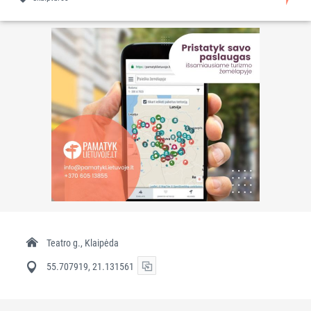
Teatro g., Klaipėda
55.707919, 21.131561