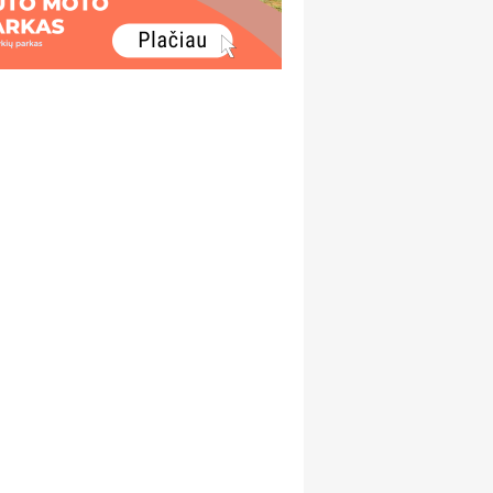
~0.1
~0.1
„Oskaro versmė“
„Sėlių (baltų) ąso
km
km
~1.4
km