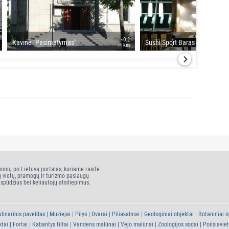
~0.2
Kavinė "Pasimatymas"
Sushi Sport Baras
km
ionių po Lietuvą portalas, kuriame rasite
ų vietų, pramogų ir turizmo paslaugų
įspūdžius bei keliautojų atsiliepimus.
linarinis paveldas
Muziejai
Pilys
Dvarai
Piliakalniai
Geologiniai objektai
Botaniniai o
ktai
Fortai
Kabantys tiltai
Vandens malūnai
Vejo malūnai
Zoologijos sodai
Poilsiavie