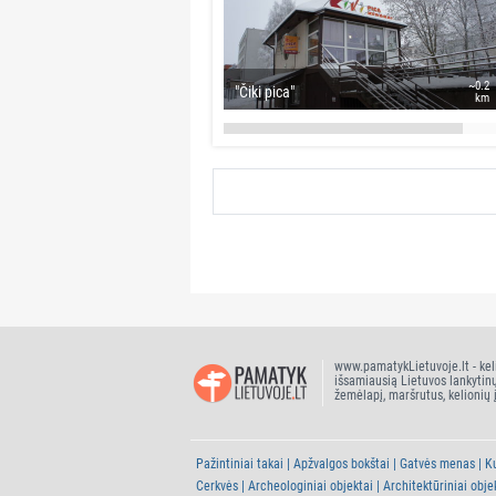
~0.2
"Čiki pica"
km
www.pamatykLietuvoje.lt - kel
išsamiausią Lietuvos lankytin
žemėlapį, maršrutus, kelionių 
Pažintiniai takai
Apžvalgos bokštai
Gatvės menas
Ku
Cerkvės
Archeologiniai objektai
Architektūriniai obje