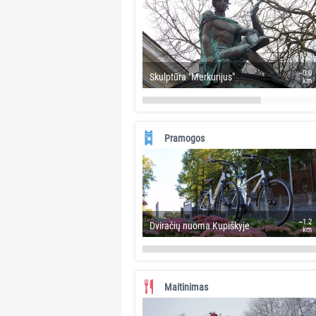
~0.0
Skulptūra "Merkurijus"
km
Pramogos
~1.2
Dviračių nuoma Kupiškyje
km
Maitinimas