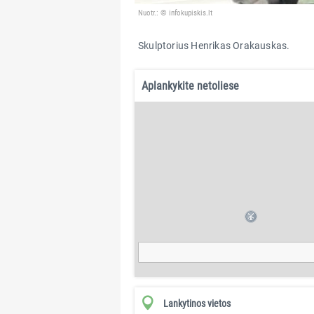
Nuotr.: © infokupiskis.lt
Skulptorius Henrikas Orakauskas.
Aplankykite netoliese
Lankytinos vietos