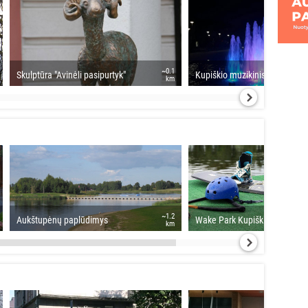
~0.1
Skulptūra "Avinėli pasipurtyk"
Kupiškio muzikinis fontanas
km
~1.2
Aukštupėnų paplūdimys
Wake Park Kupiškis
km