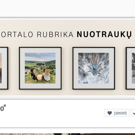
o"
Įsiminti