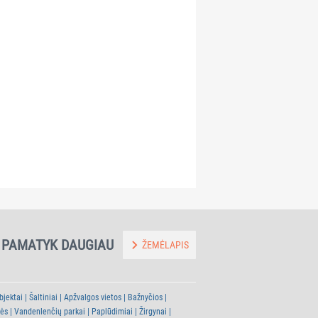
~0.2
~0.2
"Kavinukas"
Upės kepyklėlė
km
km
PAMATYK DAUGIAU
ŽEMĖLAPIS
bjektai
Šaltiniai
Apžvalgos vietos
Bažnyčios
tės
Vandenlenčių parkai
Paplūdimiai
Žirgynai