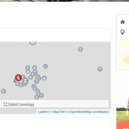
Didinti žemėlapį
Leaflet
|
© MapTiler
© OpenStreetMap contributors