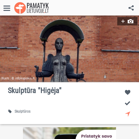
Nuotr.: © infokupiskis.lt
Skulptūra "Higėja"
Skulptūros