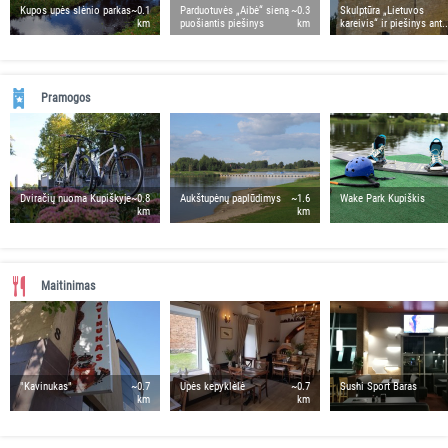
Kupos upės slėnio parkas
~0.1
Parduotuvės „Aibė“ sieną
~0.3
Skulptūra „Lietuvos
km
puošiantis piešinys
km
kareivis“ ir piešinys ant..
Pramogos
Dviračių nuoma Kupiškyje
~0.8
Aukštupėnų paplūdimys
~1.6
Wake Park Kupiškis
km
km
Maitinimas
"Kavinukas"
~0.7
Upės kepyklėlė
~0.7
Sushi Sport Baras
km
km