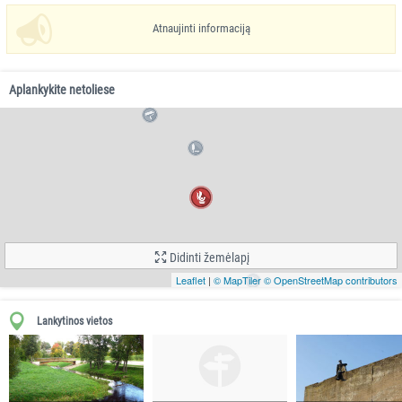
Atnaujinti informaciją
Aplankykite netoliese
Didinti žemėlapį
Leaflet
|
© MapTiler
© OpenStreetMap contributors
Lankytinos vietos