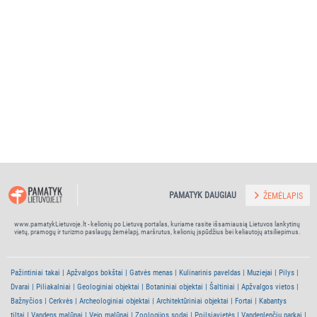
PAMATYK DAUGIAU
ŽEMĖLAPIS
www.pamatykLietuvoje.lt - kelionių po Lietuvą portalas, kuriame rasite išsamiausią Lietuvos lankytinų
vietų, pramogų ir turizmo paslaugų žemėlapį, maršrutus, kelionių įspūdžius bei keliautojų atsiliepimus.
Pažintiniai takai
Apžvalgos bokštai
Gatvės menas
Kulinarinis paveldas
Muziejai
Pilys
Dvarai
Piliakalniai
Geologiniai objektai
Botaniniai objektai
Šaltiniai
Apžvalgos vietos
Bažnyčios
Cerkvės
Archeologiniai objektai
Architektūriniai objektai
Fortai
Kabantys
tiltai
Vandens malūnai
Vejo malūnai
Zoologijos sodai
Poilsiavietės
Vandenlenčių parkai