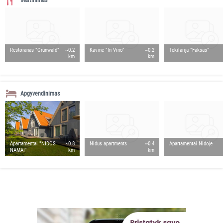
Maitinimas
Restoranas "Grunwald"
~0.2
Kavinė "In Vino"
~0.2
Tekilarija "Faksas"
km
km
Apgyvendinimas
Apartamentai "NIDOS
~0.8
Nidus apartments
~0.4
Apartamentai Nidoje
NAMAI"
km
km