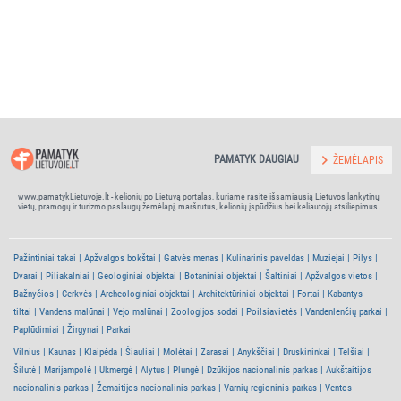
PAMATYK DAUGIAU
ŽEMĖLAPIS
www.pamatykLietuvoje.lt - kelionių po Lietuvą portalas, kuriame rasite išsamiausią Lietuvos lankytinų
vietų, pramogų ir turizmo paslaugų žemėlapį, maršrutus, kelionių įspūdžius bei keliautojų atsiliepimus.
Pažintiniai takai
Apžvalgos bokštai
Gatvės menas
Kulinarinis paveldas
Muziejai
Pilys
Dvarai
Piliakalniai
Geologiniai objektai
Botaniniai objektai
Šaltiniai
Apžvalgos vietos
Bažnyčios
Cerkvės
Archeologiniai objektai
Architektūriniai objektai
Fortai
Kabantys
tiltai
Vandens malūnai
Vejo malūnai
Zoologijos sodai
Poilsiavietės
Vandenlenčių parkai
Paplūdimiai
Žirgynai
Parkai
Vilnius
Kaunas
Klaipėda
Šiauliai
Molėtai
Zarasai
Anykščiai
Druskininkai
Telšiai
Šilutė
Marijampolė
Ukmergė
Alytus
Plungė
Dzūkijos nacionalinis parkas
Aukštaitijos
nacionalinis parkas
Žemaitijos nacionalinis parkas
Varnių regioninis parkas
Ventos