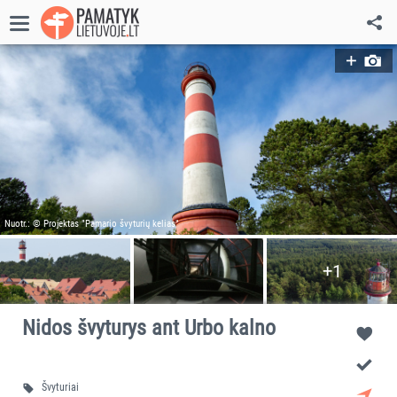
Nuotr.: © Projektas "Pamario švyturių kelias"
+1
Nidos švyturys ant Urbo kalno
Švyturiai