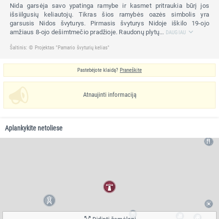
Nida garsėja savo ypatinga ramybe ir kasmet pritraukia būrį jos
išsiilgusių keliautojų. Tikras šios ramybės oazės simbolis yra
garsusis Nidos švyturys. Pirmasis švyturys Nidoje iškilo 19-ojo
amžiaus 8-ojo dešimtmečio pradžioje. Raudonų plytų...
DAUGIAU
Šaltinis: © Projektas "Pamario švyturių kelias"
Pastebėjote klaidą?
Praneškite
Atnaujinti informaciją
Aplankykite netoliese