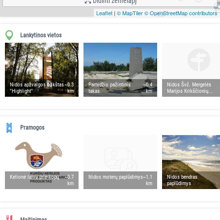
Didinti žemėlapį
Leaflet
|
© MapTiler
© OpenStreetMap contributors
Lankytinos vietos
Nidos apžvalgos bokštas
~0.3
Parnidžio pažintinis
~0.4
Nidos Švč. Mergelės
"Highlight"
km
takas
km
Marijos Krikščionių...
Pramogos
Kelionė laivu prie kopų
~0.7
Nidos moterų paplūdimys
~1.1
Nidos bendras
km
km
paplūdimys