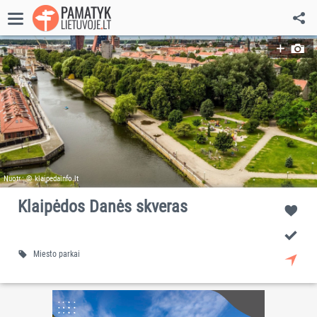
Nuotr.: © klaipedainfo.lt
Klaipėdos Danės skveras
Miesto parkai