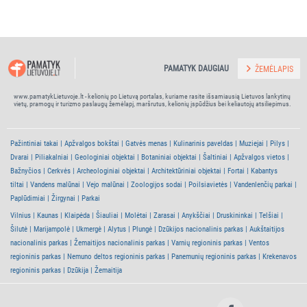
PAMATYK DAUGIAU
ŽEMĖLAPIS
www.pamatykLietuvoje.lt - kelionių po Lietuvą portalas, kuriame rasite išsamiausią Lietuvos lankytinų
vietų, pramogų ir turizmo paslaugų žemėlapį, maršrutus, kelionių įspūdžius bei keliautojų atsiliepimus.
Pažintiniai takai
Apžvalgos bokštai
Gatvės menas
Kulinarinis paveldas
Muziejai
Pilys
Dvarai
Piliakalniai
Geologiniai objektai
Botaniniai objektai
Šaltiniai
Apžvalgos vietos
Bažnyčios
Cerkvės
Archeologiniai objektai
Architektūriniai objektai
Fortai
Kabantys
tiltai
Vandens malūnai
Vejo malūnai
Zoologijos sodai
Poilsiavietės
Vandenlenčių parkai
Paplūdimiai
Žirgynai
Parkai
Vilnius
Kaunas
Klaipėda
Šiauliai
Molėtai
Zarasai
Anykščiai
Druskininkai
Telšiai
Šilutė
Marijampolė
Ukmergė
Alytus
Plungė
Dzūkijos nacionalinis parkas
Aukštaitijos
nacionalinis parkas
Žemaitijos nacionalinis parkas
Varnių regioninis parkas
Ventos
regioninis parkas
Nemuno deltos regioninis parkas
Panemunių regioninis parkas
Krekenavos
regioninis parkas
Dzūkija
Žemaitija