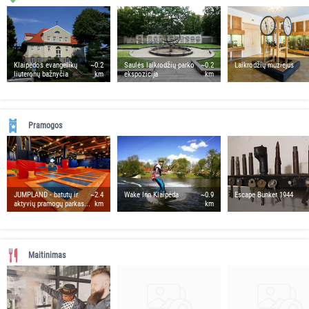
Klaipėdos evangelikų
~0.2
Saulės laikrodžių parko
~0.2
Laikrodžių muziejus
liuteronų bažnyčia
km
ekspozicija
km
Pramogos
JUMPLAND - batutų ir
~2.4
Wake Inn Klaipėda
~0.9
Escape Bunker 1944
aktyvių pramogų parkas...
km
km
Maitinimas