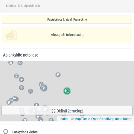
Šaltinis: © klaipedainfo.lt
Pastebėjote klaidą?
Praneškite
Atnaujinti informaciją
Aplankykite netoliese
Didinti žemėlapį
Leaflet
|
© MapTiler
© OpenStreetMap contributors
Lankytinos vietos