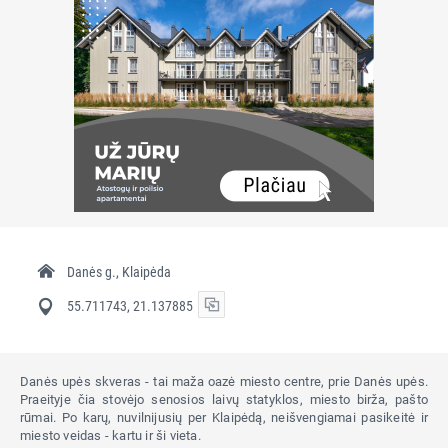
Danės g., Klaipėda
55.711743, 21.137885
Danės upės skveras - tai maža oazė miesto centre, prie Danės upės.
Praeityje čia stovėjo senosios laivų statyklos, miesto birža, pašto
rūmai. Po karų, nuvilnijusių per Klaipėdą, neišvengiamai pasikeitė ir
miesto veidas - kartu ir ši vieta.