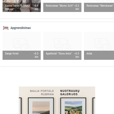
Gastro baras "Švyturys
~0.6
Restoranas "Momo Grill"
~0.2
Restoranas "Meridianas"
Bhouse"
km
km
Apgyvendinimas
Dangė Hotel
~0.3
Aparthotel "Stora Antis"
~0.3
Aribe
km
km