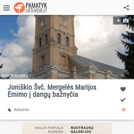
Nuotr.: © tic.siauliai.lt
Joniškio Švč. Mergelės Marijos
Ėmimo į dangų bažnyčia
Bažnyčios