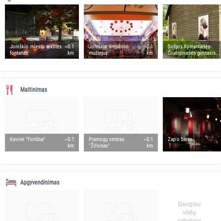
Joniškio miesto aikštės
~0.1
Joniškio krepšinio
~0.1
Sofijos Kymantaitės-
fontanas
km
muziejus
km
Čiurlionienės gimtasis...
Maitinimas
Kavinė "Fortūna"
~0.1
Pramogų centras
~0.1
Zap'o baras
km
"Žilvinas"
km
Apgyvendinimas
Daugiau
vietų
netoliese