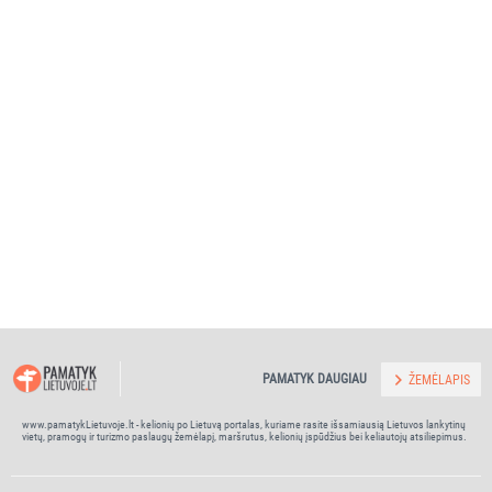
PAMATYK DAUGIAU
ŽEMĖLAPIS
www.pamatykLietuvoje.lt - kelionių po Lietuvą portalas, kuriame rasite išsamiausią Lietuvos lankytinų
vietų, pramogų ir turizmo paslaugų žemėlapį, maršrutus, kelionių įspūdžius bei keliautojų atsiliepimus.