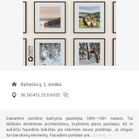
Bažnyčios g. 2, Joniškis
56.241473, 23.616332
Dabartinė Joniškio bažnyčia pastatyta 1895–1901 metais. Tai
didžiulis eklektinės architektūros, kryžminio plano pastatas. 65 m
aukščio fasadinis bokštas yra vidurinės navos pradžioje. Jo stogas
turi barokinių elementų. Fasadinis portalas yra...
DAUGIAU