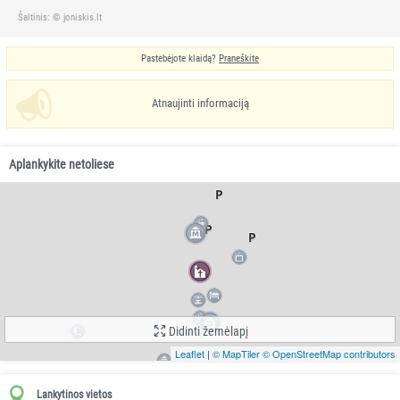
Šaltinis: © joniskis.lt
Pastebėjote klaidą?
Praneškite
Atnaujinti informaciją
Aplankykite netoliese
Didinti žemėlapį
Leaflet
|
© MapTiler
© OpenStreetMap contributors
Lankytinos vietos