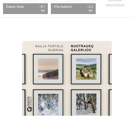
nerandame
Šiaurės Vartai
~0.1
Villa Audruvis
~2.2
km
km