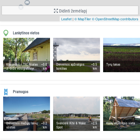
Didinti žemėlapį
Leaflet
|
© MapTiler
© OpenStreetMap contributors
Lankytinos vietos
Klaipėdos r. TIC filialas
~0.0
Drevernos apžvalgos
~0.5
Tyrų takas
J. Gižo etnografinėje...
km
bokštas
km
Pramogos
Drevernos mažųjų laivų
~0.2
Svencelė Kite & Wake
~2.5
Kintų atokvėpio vieta
uostas
km
Spot
km