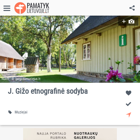
Nuotr.: © gargzdumuziejus.lt
J. Gižo etnografinė sodyba
Muziejai