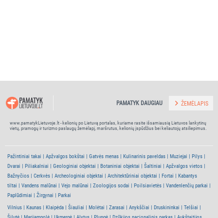
PAMATYK DAUGIAU
ŽEMĖLAPIS
www.pamatykLietuvoje.lt - kelionių po Lietuvą portalas, kuriame rasite išsamiausią Lietuvos lankytinų
vietų, pramogų ir turizmo paslaugų žemėlapį, maršrutus, kelionių įspūdžius bei keliautojų atsiliepimus.
Pažintiniai takai
Apžvalgos bokštai
Gatvės menas
Kulinarinis paveldas
Muziejai
Pilys
Dvarai
Piliakalniai
Geologiniai objektai
Botaniniai objektai
Šaltiniai
Apžvalgos vietos
Bažnyčios
Cerkvės
Archeologiniai objektai
Architektūriniai objektai
Fortai
Kabantys
tiltai
Vandens malūnai
Vejo malūnai
Zoologijos sodai
Poilsiavietės
Vandenlenčių parkai
Paplūdimiai
Žirgynai
Parkai
Vilnius
Kaunas
Klaipėda
Šiauliai
Molėtai
Zarasai
Anykščiai
Druskininkai
Telšiai
Šilutė
Marijampolė
Ukmergė
Alytus
Plungė
Dzūkijos nacionalinis parkas
Aukštaitijos