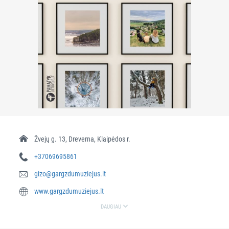
Žvejų g. 13, Dreverna, Klaipėdos r.
+37069695861
gizo@gargzdumuziejus.lt
www.gargzdumuziejus.lt
DAUGIAU