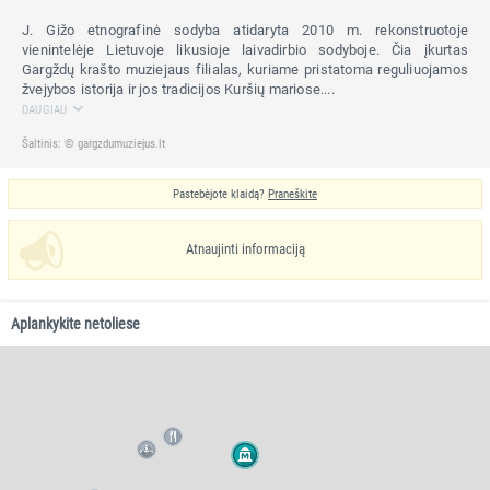
J. Gižo etnografinė sodyba atidaryta 2010 m. rekonstruotoje
vienintelėje Lietuvoje likusioje laivadirbio sodyboje. Čia įkurtas
Gargždų krašto muziejaus filialas, kuriame pristatoma reguliuojamos
žvejybos istorija ir jos tradicijos Kuršių mariose.
...
DAUGIAU
Šaltinis: © gargzdumuziejus.lt
Pastebėjote klaidą?
Praneškite
Atnaujinti informaciją
Aplankykite netoliese