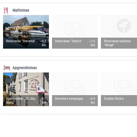
Maitinimas
Restoranas "Dreverna"
~0.2
Restoranas "Strykis"
~1.5
Restoranas-karčema
km
km
"Mingė"
Apgyvendinimas
Apartamentai „Už Jūrų
~8.1
Drevernos kempingas
~0.4
Sodyba Strykis
Marių“
km
km