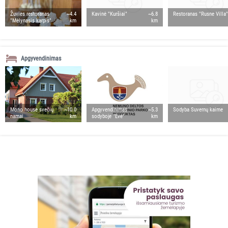
Žuvies restoranas
~4.4
Kavinė "Kuršiai"
~6.8
Restoranas "Rusne Villa"
"Mėlynasis karpis"
km
km
Apgyvendinimas
Mono house svečių
~10.0
Apgyvendinimas
~5.3
Sodyba Suvernų kaime
namai
km
sodyboje "Ėvė"
km