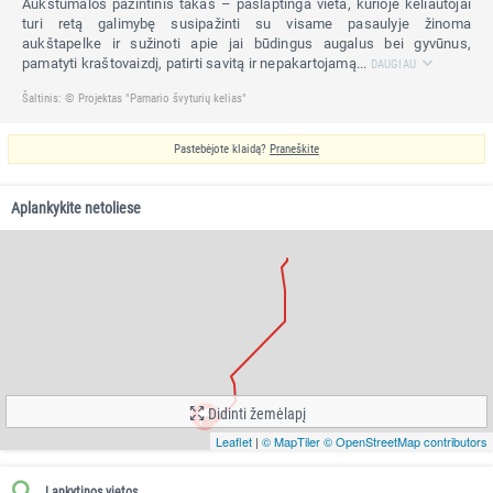
Aukštumalos pažintinis takas – paslaptinga vieta, kurioje keliautojai
turi retą galimybę susipažinti su visame pasaulyje žinoma
aukštapelke ir sužinoti apie jai būdingus augalus bei gyvūnus,
pamatyti kraštovaizdį, patirti savitą ir nepakartojamą...
DAUGIAU
Šaltinis: © Projektas "Pamario švyturių kelias"
Pastebėjote klaidą?
Praneškite
Aplankykite netoliese
Didinti žemėlapį
Leaflet
|
© MapTiler
© OpenStreetMap contributors
Lankytinos vietos