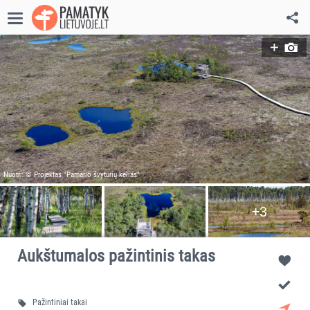
Nuotr.: © Projektas "Pamario švyturių kelias"
+3
Aukštumalos pažintinis takas
Pažintiniai takai