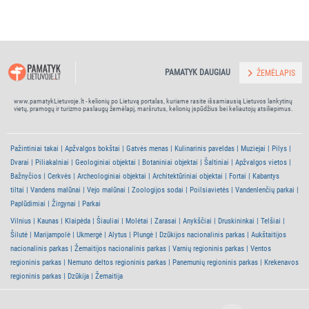
PAMATYK DAUGIAU
ŽEMĖLAPIS
www.pamatykLietuvoje.lt - kelionių po Lietuvą portalas, kuriame rasite išsamiausią Lietuvos lankytinų
vietų, pramogų ir turizmo paslaugų žemėlapį, maršrutus, kelionių įspūdžius bei keliautojų atsiliepimus.
Pažintiniai takai
Apžvalgos bokštai
Gatvės menas
Kulinarinis paveldas
Muziejai
Pilys
Dvarai
Piliakalniai
Geologiniai objektai
Botaniniai objektai
Šaltiniai
Apžvalgos vietos
Bažnyčios
Cerkvės
Archeologiniai objektai
Architektūriniai objektai
Fortai
Kabantys
tiltai
Vandens malūnai
Vejo malūnai
Zoologijos sodai
Poilsiavietės
Vandenlenčių parkai
Paplūdimiai
Žirgynai
Parkai
Vilnius
Kaunas
Klaipėda
Šiauliai
Molėtai
Zarasai
Anykščiai
Druskininkai
Telšiai
Šilutė
Marijampolė
Ukmergė
Alytus
Plungė
Dzūkijos nacionalinis parkas
Aukštaitijos
nacionalinis parkas
Žemaitijos nacionalinis parkas
Varnių regioninis parkas
Ventos
regioninis parkas
Nemuno deltos regioninis parkas
Panemunių regioninis parkas
Krekenavos
regioninis parkas
Dzūkija
Žemaitija