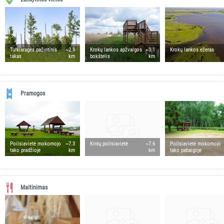
Tulkiaragės pažintinis
~2.9
Krokų lankos apžvalgos
~3.1
Krokų lankos ežeras
takas
km
bokštelis
km
Pramogos
Poilsiavietė mokomojo
~7.3
Kintų poilsiavietė
~7.6
Poilsiavietė mokomojo
tako pradžioje
km
km
tako pabaigoje
Maitinimas